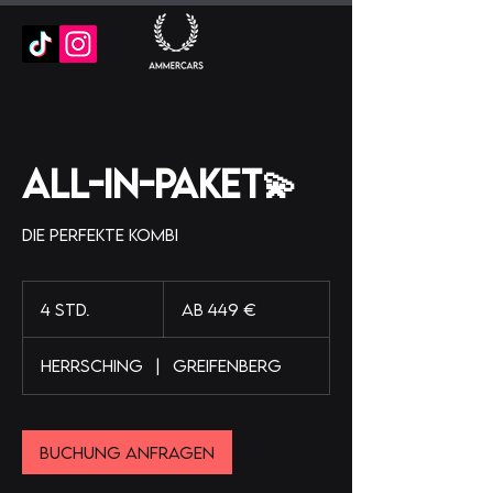
All-in-Paket💫
Die Perfekte Kombi
Ab
449
4 Std.
4
Ab 449 €
Euro
S
t
HERRSCHING
|
GREIFENBERG
d
.
Buchung anfragen